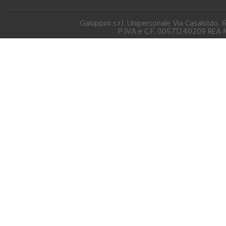
Galuppini s.r.l. Unipersonale Via Casalold
P.IVA e C.F. 00571240209 REA M