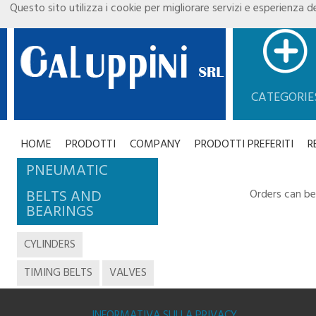
Questo sito utilizza i cookie per migliorare servizi e esperienza de
CATEGORIE
HOME
PRODOTTI
COMPANY
PRODOTTI PREFERITI
R
PNEUMATIC
BELTS AND
Orders can be
BEARINGS
CYLINDERS
TIMING BELTS
VALVES
INFORMATIVA SULLA PRIVACY