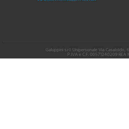
Galuppini s.r.l. Unipersonale Via Casalold
P.IVA e C.F. 00571240209 REA M